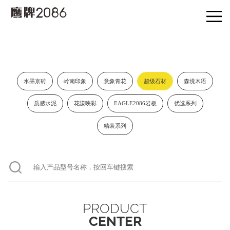
水墨京砖
岭南印象
意象青花
超级石材
森境木语
质感水泥
花漾映彩
EAGLE2086岩板
优选系列
精装系列
PRODUCT
CENTER