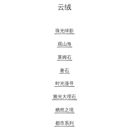
云绒
珠光绰影
观山海
莱姆石
奢石
时光漫寻
雅光大理石
栖然之境
都市系列