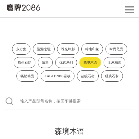
东方集
浩瀚之境
珠光绰影
岭南印象
时尚范品
原生石韵
缪斯
优选系列
森境木语
全屋精选
畅销精品
EAGLE2086岩板
超级石材
经典石材
森境木语