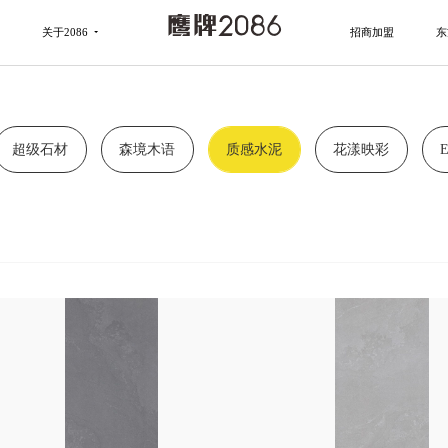
关于2086
招商加盟
东
超级石材
森境木语
质感水泥
花漾映彩