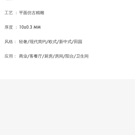
工艺 ：
平面仿古精雕
厚度 ：
10±0.3 MM
风格：
轻奢/现代简约/欧式/新中式/田园
应用：
商业/客餐厅/厨房/房间/阳台/卫生间