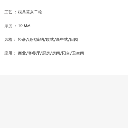
工艺 ：
模具莫奈干粒
厚度 ：
10 MM
风格：
轻奢/现代简约/欧式/新中式/田园
应用：
商业/客餐厅/厨房/房间/阳台/卫生间