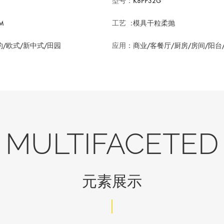
型号：
K8PP32G
M
工艺 ：
模具干粒柔抛
约/欧式/新中式/田园
应用：
商业/客餐厅/厨房/房间/阳台
MULTIFACETED
元素展示