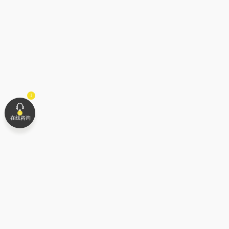
2020-07-17
佛山陶瓷厂家优势何在？
2018-05-09
不得不知道的现代仿古砖基础知识
在线咨询
2018-05-09
WYDF2018年度中国区100大杰出设计青年作品欣赏
2018-12-10
你好，美洲！世界青年设计师论坛（WYDF）加拿大