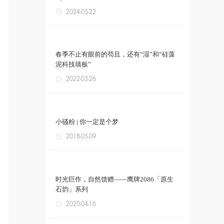
2024-05-22
春季不止有眼前的苟且，还有“湿”和“硅藻
泥科技墙板”
2022-03-26
小骚粉 | 你一定是个梦
2018-05-09
时光巨作，自然馈赠——鹰牌2086「原生
石韵」系列
2020-04-16