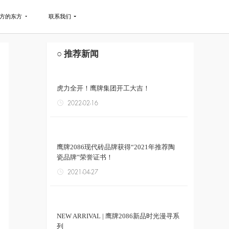
方的东方
联系我们
○ 推荐新闻
虎力全开！鹰牌集团开工大吉！
2022-02-16
鹰牌2086现代砖品牌获得“2021年推荐陶
瓷品牌”荣誉证书！
2021-04-27
NEW ARRIVAL | 鹰牌2086新品时光漫寻系
列