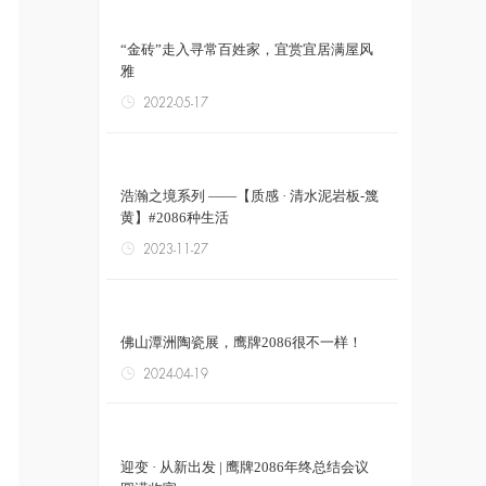
“金砖”走入寻常百姓家，宜赏宜居满屋风
雅
2022-05-17
浩瀚之境系列 ——【质感 · 清水泥岩板-篾
黄】#2086种生活
2023-11-27
佛山潭洲陶瓷展，鹰牌2086很不一样！
2024-04-19
迎变 · 从新出发 | 鹰牌2086年终总结会议