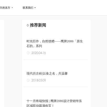
方的东方
联系我们
○ 推荐新闻
时光巨作，自然馈赠——鹰牌2086「原生
石韵」系列
2020-04-16
现代仿古砖|以食之名，共温馨
2018-05-09
十一月终端快报 | 鹰牌2086设计营销华东
区域联动圆满收官！