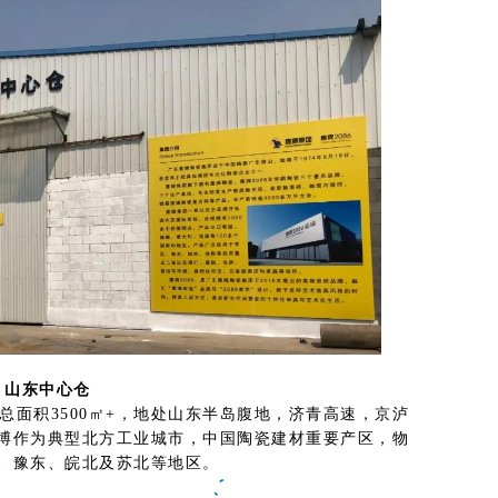
山东中心仓
总面积3500㎡+，地处山东半岛腹地，济青高速，
京泸
博作为典型北方工业城市，中国陶瓷建材重要产区，物
、豫东、皖北及苏北等地区。