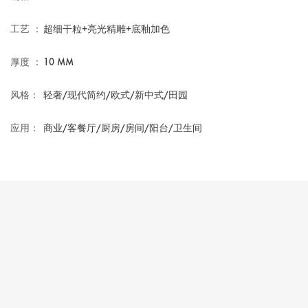
工艺 ：
超细干粒+亮光精雕+底釉加色
厚度 ：
10 MM
风格：
轻奢/现代简约/欧式/新中式/田园
应用：
商业/客餐厅/厨房/房间/阳台/卫生间