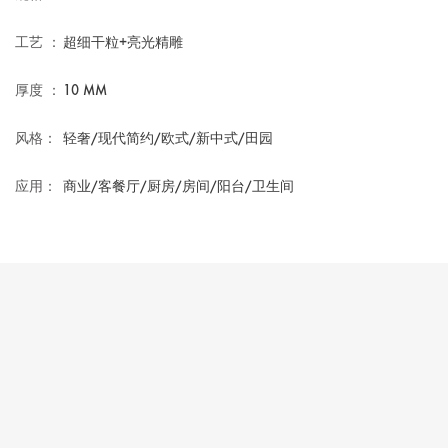
工艺 ：
超细干粒+亮光精雕
厚度 ：
10 MM
风格：
轻奢/现代简约/欧式/新中式/田园
应用：
商业/客餐厅/厨房/房间/阳台/卫生间